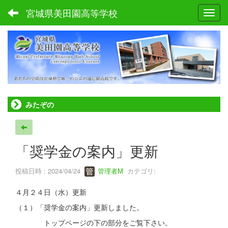
宮城県美田園高等学校
Toggl
ホーム
みたぞの
「奨学金の案内」更新
投稿日時 : 2024/04/24
管理者M
カテゴリ:
４月２４日（水）更新
（１）「奨学金の案内」更新しました。
トップページの下の部分をご覧下さい。