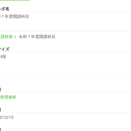
ルダ名
和７年度開講科目
育課程表
>
令和７年度開講科目
サイズ
 KB
者
管理者M
日
2/12/13
者