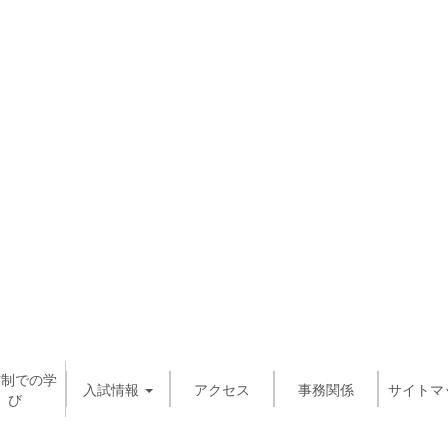
信制での学
入試情報
アクセス
事務関係
サイトマ
び