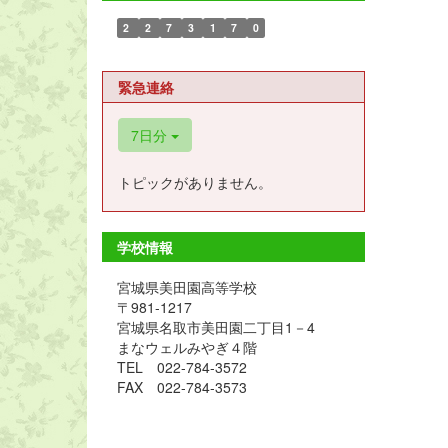
2
2
7
3
1
7
0
緊急連絡
7日分
トピックがありません。
学校情報
宮城県美田園高等学校
〒981-1217
宮城県名取市美田園二丁目1－4
まなウェルみやぎ４階
TEL 022-784-3572
FAX 022-784-3573