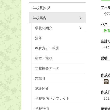
フォ
学校長挨拶
令
学校案内
パス
学校の紹介
教
沿革
合計
462
教育方針・校訓
校章・校歌
説明
学校概要データ
作成
志教育
施設紹介
作成
学校案内パンフレット
202
学校評価
更新