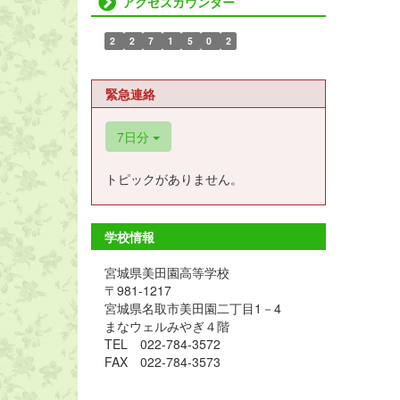
アクセスカウンター
2
2
7
1
5
0
2
緊急連絡
7日分
トピックがありません。
学校情報
宮城県美田園高等学校
〒981-1217
宮城県名取市美田園二丁目1－4
まなウェルみやぎ４階
TEL 022-784-3572
FAX 022-784-3573