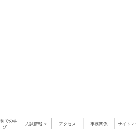
信制での学
入試情報
アクセス
事務関係
サイトマ
び