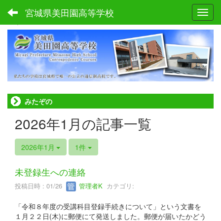
宮城県美田園高等学校
Toggl
ホーム
みたぞの
2026年1月の記事一覧
2026年1月
1件
未登録生への連絡
投稿日時 : 01/26
管理者K
カテゴリ:
「令和８年度の受講科目登録手続きについて」という文書を
１月２２日(木)に郵便にて発送しました。郵便が届いたかどう