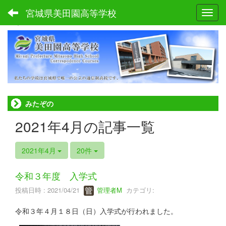
宮城県美田園高等学校
Toggl
ホーム
みたぞの
2021年4月の記事一覧
2021年4月
20件
令和３年度 入学式
投稿日時 : 2021/04/21
管理者M
カテゴリ:
令和３年４月１８日（日）入学式が行われました。